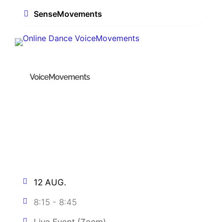
SenseMovements
VoiceMovements
12 AUG.
8:15
-
8:45
Live Event (Zoom)