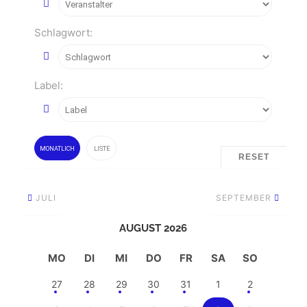
Schlagwort:
Label:
MONATLICH
LISTE
RESET
JULI
SEPTEMBER
AUGUST 2026
MO
DI
MI
DO
FR
SA
SO
27
28
29
30
31
1
2